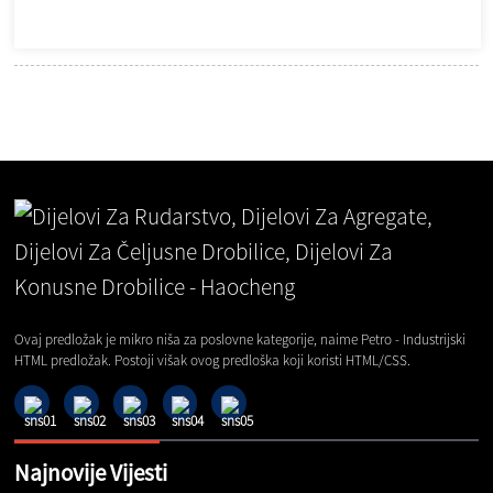
Ovaj predložak je mikro niša za poslovne kategorije, naime Petro - Industrijski
HTML predložak. Postoji višak ovog predloška koji koristi HTML/CSS.
Najnovije Vijesti