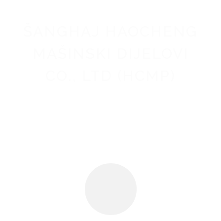
ŠANGHAJ HAOCHENG
MAŠINSKI DIJELOVI
CO., LTD (HCMP)