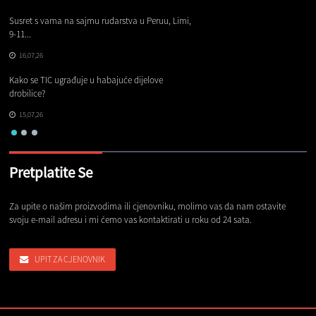
Susret s vama na sajmu rudarstva u Peruu, Limi,
Gl
9-11...
16,07,26
Na
Kako se TIC ugrađuje u habajuće dijelove
pr
drobilice?
15,07,26
Pretplatite Se
Za upite o našim proizvodima ili cjenovniku, molimo vas da nam ostavite
svoju e-mail adresu i mi ćemo vas kontaktirati u roku od 24 sata.
UPIT ZA CJENOVNIK