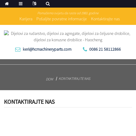
Pomažemo svijetu da raste od 1983. godine
Karijera
Pošaljite povratne informacije
Kontaktirajte nas
keri@hcmachineryparts.com
0086 21 58112866
KONTAKTIRAJTE NAS
DOM
KONTAKTIRAJTE NAS