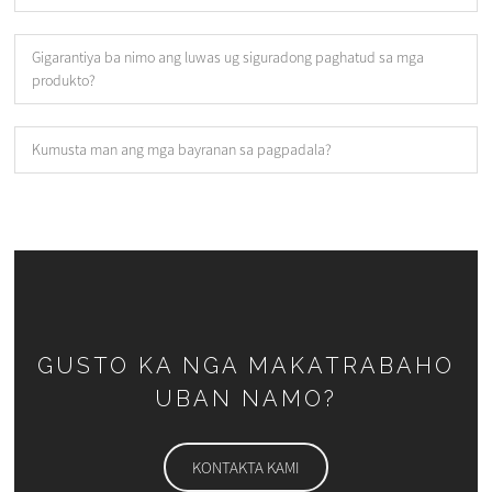
Gigarantiya ba nimo ang luwas ug siguradong paghatud sa mga
produkto?
Kumusta man ang mga bayranan sa pagpadala?
GUSTO KA NGA MAKATRABAHO
UBAN NAMO?
KONTAKTA KAMI