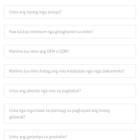
Unsa ang inyong mga presyo?
Naa ba kay minimum nga gidaghanon sa order?
Mahimo ba nimo ang OEM o ODM?
Mahimo ba nimo ihatag ang may kalabutan nga mga dokumento?
Unsa ang aberids nga oras sa paghatud?
Unsa nga mga klase sa pamaagi sa pagbayad ang imong
gidawat?
Unsa ang garantiya sa produkto?