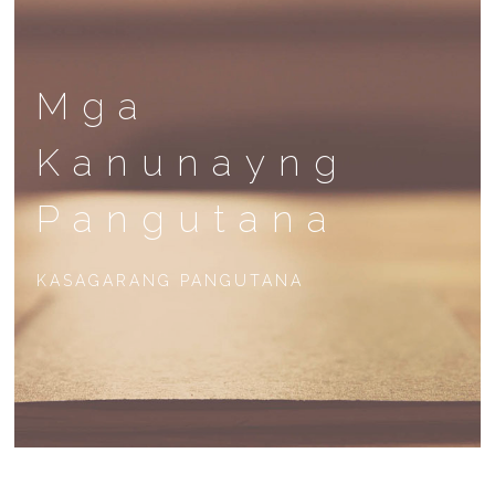
Mga
Kanunayng
Pangutana
KASAGARANG PANGUTANA