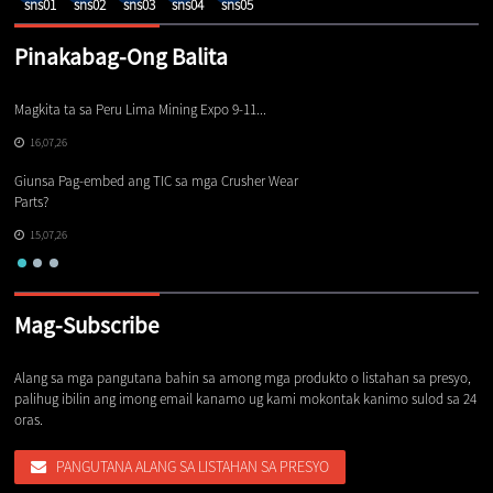
Pinakabag-Ong Balita
Magkita ta sa Peru Lima Mining Expo 9-11...
An
16,07,26
Giunsa Pag-embed ang TIC sa mga Crusher Wear
Mg
Parts?
ng
15,07,26
Mag-Subscribe
Alang sa mga pangutana bahin sa among mga produkto o listahan sa presyo,
palihug ibilin ang imong email kanamo ug kami mokontak kanimo sulod sa 24
oras.
PANGUTANA ALANG SA LISTAHAN SA PRESYO