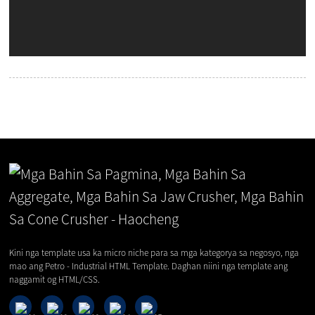
Kini nga template usa ka micro niche para sa mga kategorya sa negosyo, nga
mao ang Petro - Industrial HTML Template. Daghan niini nga template ang
naggamit og HTML/CSS.