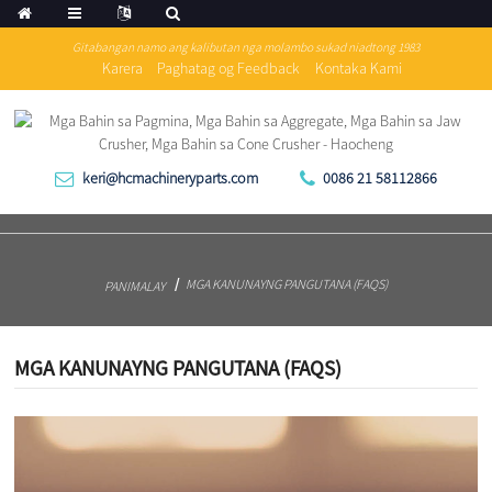
Gitabangan namo ang kalibutan nga molambo sukad niadtong 1983
Karera
Paghatag og Feedback
Kontaka Kami
keri@hcmachineryparts.com
0086 21 58112866
MGA KANUNAYNG PANGUTANA (FAQS)
PANIMALAY
MGA KANUNAYNG PANGUTANA (FAQS)