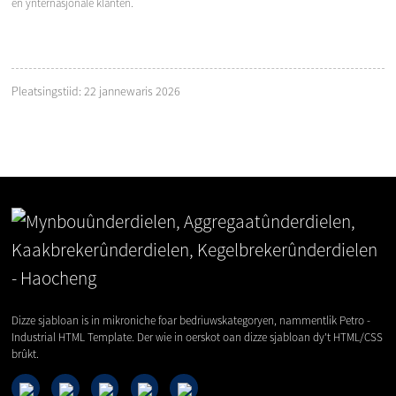
en ynternasjonale klanten.
Pleatsingstiid: 22 jannewaris 2026
Dizze sjabloan is in mikroniche foar bedriuwskategoryen, nammentlik Petro -
Industrial HTML Template. Der wie in oerskot oan dizze sjabloan dy't HTML/CSS
brûkt.