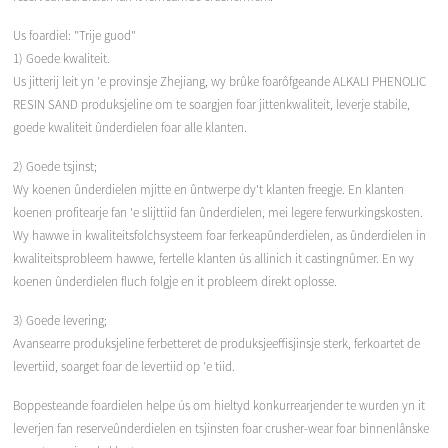
Us foardiel: "Trije guod"
1) Goede kwaliteit.
Us jitterij leit yn 'e provinsje Zhejiang, wy brûke foarôfgeande ALKALI PHENOLIC
RESIN SAND produksjeline om te soargjen foar jittenkwaliteit, leverje stabile,
goede kwaliteit ûnderdielen foar alle klanten.
2) Goede tsjinst;
Wy koenen ûnderdielen mjitte en ûntwerpe dy't klanten freegje. En klanten
koenen profitearje fan 'e slijttiid fan ûnderdielen, mei legere ferwurkingskosten.
Wy hawwe in kwaliteitsfolchsysteem foar ferkeapûnderdielen, as ûnderdielen in
kwaliteitsprobleem hawwe, fertelle klanten ús allinich it castingnûmer. En wy
koenen ûnderdielen fluch folgje en it probleem direkt oplosse.
3) Goede levering;
Avansearre produksjeline ferbetteret de produksjeeffisjinsje sterk, ferkoartet de
levertiid, soarget foar de levertiid op 'e tiid.
Boppesteande foardielen helpe ús om hieltyd konkurrearjender te wurden yn it
leverjen fan reserveûnderdielen en tsjinsten foar crusher-wear foar binnenlânske