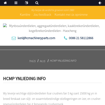
Wy helpe de wrâld te groeien sûnt 1983
Karriêre
Jou feedback
Kontakt mei ús opnimme
keri@hcmachineryparts.com
0086 21 58112866
HCMP YNLIEDING INFO
THÚS
NIJS
HCMP YNLIEDING INFO
Wy leverje wichtige slijtûnderdielen foar crushers fan 5 kg oant 15000 kg yn in
breed ferskaat oan slijt- en waarmtebestindige stiellegeringen en izer, en crusher-
reserveûnderdielen fan it ferneamde crushermerk.