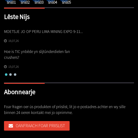
Lêste Nijs
MOETSJE JO OP PERU LIMA MINING EXPO 9-11...
De
16,07,26
Hoe is TIC ynbêde yn slijtûnderdielen fan
Av
crushers?
Gl
15,07,26
Abonnearje
Foar fragen oer ús produkten of priislist, lit jo e-postadres achter en wy sille
binnen 24 oeren kontakt mei jo opnimme.
OANFRAACH FOAR PRIISLIST