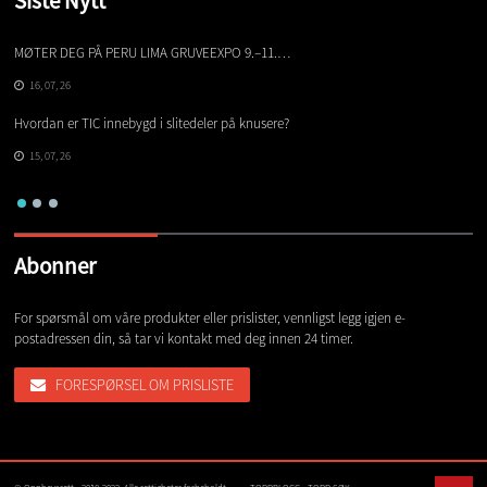
Siste Nytt
MØTER DEG PÅ PERU LIMA GRUVEEXPO 9.–11.…
De
16, 07, 26
Hvordan er TIC innebygd i slitedeler på knusere?
Av
gl
15, 07, 26
Abonner
For spørsmål om våre produkter eller prislister, vennligst legg igjen e-
postadressen din, så tar vi kontakt med deg innen 24 timer.
FORESPØRSEL OM PRISLISTE