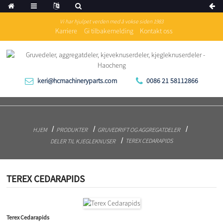
Vi har hjulpet verden med å vokse siden 1983
Karriere
Gi tilbakemelding
Kontakt oss
keri@hcmachineryparts.com
0086 21 58112866
HJEM
PRODUKTER
GRUVEDRIFT OG AGGREGATDELER
TEREX CEDARAPIDS
DELER TIL KJEGLEKNUSER
TEREX CEDARAPIDS
Terex Cedarapids