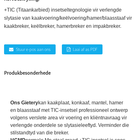
+TIC (Titaankarbied) insetseltegnologie vir verlengde
slytasie van kaakvoering/keëlvoering/hamer/blaasstaaf vir
kaakbreker, keëlbreker, hamerbreker en impakbreker.
Stuur e-pos aan ons
Laai af as PDF
Produkbesonderhede
Ons Gietery
kan kaakplaat, konkaaf, mantel, hamer
en blaasstaaf met TIC-insetsel professioneel ontwerp
volgens verslete area vir voering en kliëntnavraag vir
verlengde onderdele se slytasieleeftyd. Verminder die
stilstandtyd van die breker.