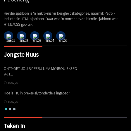
Hierdie sjabloon is 'n mikro-nis vir besigheidskategorieë, naamlik Petro -
Industriële HTML-sjabloon. Daar was 'n oormaat van hierdie sjabloon wat
HTML/CSS gebruik.
Jongste Nuus
ONTMOET JOU BY PERU LIMA MYNBOU-EKSPO
Di
9-11...
16,07,26
Ge
Hoe is TIC in breker-slytonderdele ingebed?
Gl
15,07,26
Teken In