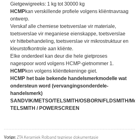
Gietgewigreeks: 1 kg tot 30000 kg
HCMP
kan verskillende profiele volgens kliëntnavraag
ontwerp.
Verskaf alle chemiese toetsverslae vir materiale,
toetsverslae vir meganiese eienskappe, toetsverslae
vir hittebehandeling, toetsverslae vir mikrostruktuur en
kleurstofkontrole aan kliënte.
Elke onderdeel kan deur die hele gietproses
nagespoor word volgens HCMP-gietnommer 1.
HCMP
kon volgens kliënttekeninge giet.
HCMP het baie bekende handelsmerkmodelle wat
ondersteun word (vervangingsonderdele-
handelsmerk)
SANDVIK/METSO/TELSMITH/OSBORN/FLDSMITH/McC
TELSMITH / POWERSCREEN
Vorige:
ZTA Keramiek Rolband tegniese dokumentasie