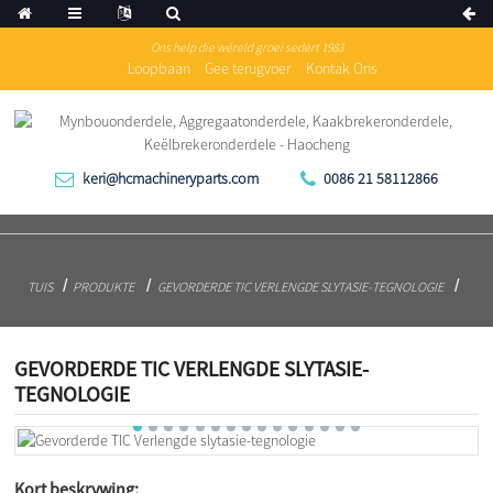
Ons help die wêreld groei sedert 1983
Loopbaan
Gee terugvoer
Kontak Ons
keri@hcmachineryparts.com
0086 21 58112866
TUIS
PRODUKTE
GEVORDERDE TIC VERLENGDE SLYTASIE-TEGNOLOGIE
GEVORDERDE TIC VERLENGDE SLYTASIE-
TEGNOLOGIE
Kort beskrywing: