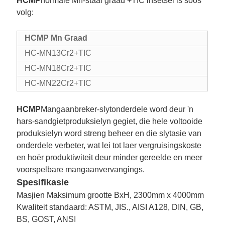
HCMP
normale Mn-staal graad +TIC insetsel is soos
volg:
HCMP Mn Graad
HC-MN13Cr2+TIC
HC-MN18Cr2+TIC
HC-MN22Cr2+TIC
HCMP
Mangaanbreker-slytonderdele word deur 'n
hars-sandgietproduksielyn gegiet, die hele voltooide
produksielyn word streng beheer en die slytasie van
onderdele verbeter, wat lei tot laer vergruisingskoste
en hoër produktiwiteit deur minder gereelde en meer
voorspelbare mangaanvervangings.
Spesifikasie
Masjien Maksimum grootte BxH, 2300mm x 4000mm
Kwaliteit standaard: ASTM, JIS., AISI A128, DIN, GB,
BS, GOST, ANSI