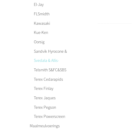
EI-Jay
FLSmidth
Kawasaki
Kue-Ken
Oorsig
Sandvik Hyrocone &
Superior
Svedala & Allis-
Chalmers
Telsmith S&FC&SBS
Terex Cedarapids
Terex Finlay
Terex Jaques
Terex Pegson
Autocone, Automax,
Terex Powerscreen
Autosand
Maalmeulvoerings