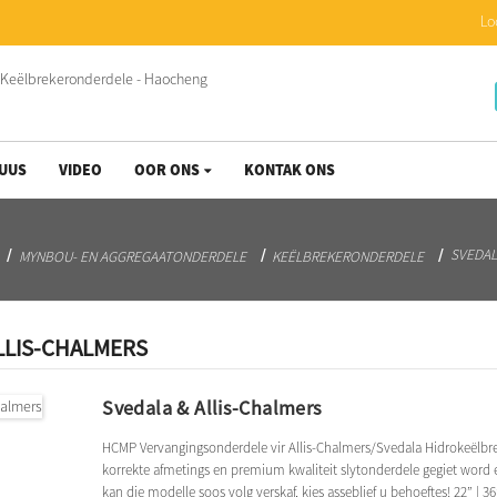
Lo
UUS
VIDEO
OOR ONS
KONTAK ONS
SVEDAL
MYNBOU- EN AGGREGAATONDERDELE
KEËLBREKERONDERDELE
LLIS-CHALMERS
Svedala & Allis-Chalmers
HCMP Vervangingsonderdele vir Allis-Chalmers/Svedala Hidrokeëlbre
korrekte afmetings en premium kwaliteit slytonderdele gegiet word e
kan die modelle soos volg verskaf, kies asseblief u behoeftes! 22” | 36” |