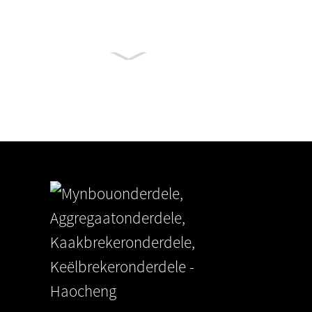
Grizzly Voerder
Onderdele
Terex Finlay
Gevorderde tandplaat- en keëlbr
...
17,06,26