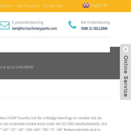
English
opbaan
Gee terugvoer
Kontak Ons
E-posondersteuning
Bel Ondersteuning
keri@hcmachineryparts.com
0086 21 58112866
A & ALLIS-CHALMERS
kers HCMP Foundry het die volledige tekeninge en verseker dat die
n die onderdele verskaf word onder die ISO 9001 Kwaliteitstelsels. Ons
 45” | 51” | 60” | 500 | 600 | 700 | 72” | 84” Brekeronderdele sluit in: