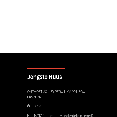
Jongste Nuus
eker-gewig
ONTMOET JOU BY PERU LIMA MYNBOU-
Die bel
EKSPO 9-11...
legerin
16,07,26
01,07
Hoe is TIC in breker-slytonderdele ingebed?
Gevord