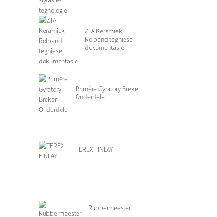
ZTA Keramiek
Rolband tegniese
dokumentasie
Primêre Gyratory Breker
Onderdele
TEREX FINLAY
Rubbermeester