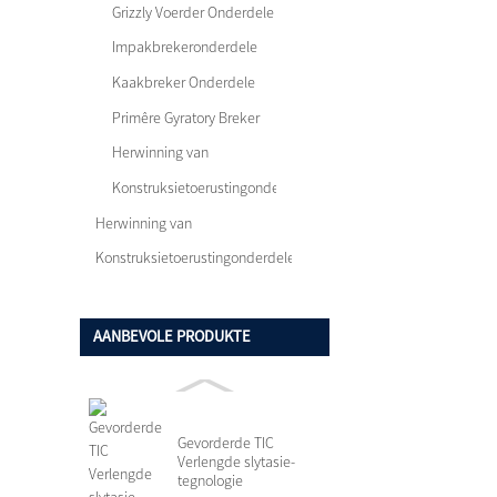
Grizzly Voerder Onderdele
Impakbrekeronderdele
Kaakbreker Onderdele
Primêre Gyratory Breker
Onderdele
Herwinning van
versnipperaaronderdele
Konstruksietoerustingonderdele
Herwinning van
versnipperaaronderdele
Konstruksietoerustingonderdele
AANBEVOLE PRODUKTE
Gevorderde TIC
Verlengde slytasie-
tegnologie