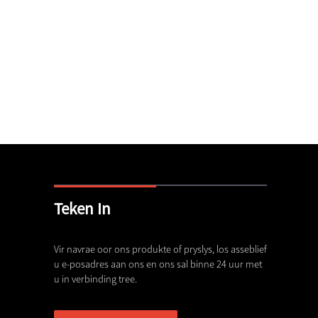
Teken In
angrikste eienskappe van
Vir navrae oor ons produkte of pryslys, los asseblief
Gevorderde tandplaat- en keëlb
gstaal
u e-posadres aan ons en ons sal binne 24 uur met
...
u in verbinding tree.
,26
17,06,26
erde Breker Slytonderdele Hervorm