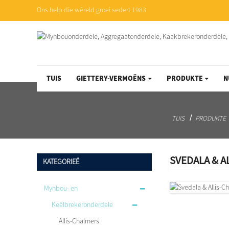
Ons help die wêreld groei sedert 1983
TUIS
GIETTERY-VERMOËNS
PRODUKTE
N
TUIS
PRODUKTE
SVEDALA & A
KATEGORIEË
Mynbou- en
aggregaatonderdele
Keëlbrekeronderdele
Allis-Chalmers