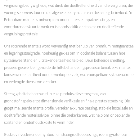
vergruisingsbedrywighede, wat direk die doeltreffendheid van die vergruiser, die
voering se lewensduur en die algehele bedryfsduur van die aanleg beïnvloed. 'n
Betroubare mantel is ontwerp om onder uiterste impakbelastings en
voortdurende skuur te werk en is noodsaaklik vir stabiele en doeltreffende
vergruisingsprestasie.
Ons roterende mantels word vervaardig met behulp van premium mangaanstaal
en legeringsstaalgrade, noukeurig gekies om 'n optimale balans tussen hoë
slytasieweerstand en uitstekende taaiheid te bied. Deur beheerde smelting,
presiese gietwerk en gevorderde hittebehandelingsprosesse bereik elke mantel
konsekwente hardheid oor die werkoppervlak, wat voorspelbare slytasiepatrone
en verlengde dienslewe verseker.
Streng gehaltebeheer word in elke produksiefase toegepas, van
grondstofinspeksie tot dimensionele verifikasie en finale prestasietoetsing. Die
geoptimaliseerde mantelprofiel verseker akkurate passing, stabiele installasie en
doeltreffende materiaalvloei binne die brekerkamer, wat help om onbeplande
stilstand en onderhoudskoste te verminder.
Geskik vir veeleisende mynbou- en steengroeftoepassings, is ons gyratoriese