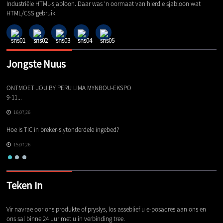
Industriële HTML-sjabloon. Daar was 'n oormaat van hierdie sjabloon wat
HTML/CSS gebruik.
Jongste Nuus
ONTMOET JOU BY PERU LIMA MYNBOU-EKSPO
Di
9-11...
16,07,26
Ge
Hoe is TIC in breker-slytonderdele ingebed?
Gl
15,07,26
Teken In
Vir navrae oor ons produkte of pryslys, los asseblief u e-posadres aan ons en
ons sal binne 24 uur met u in verbinding tree.