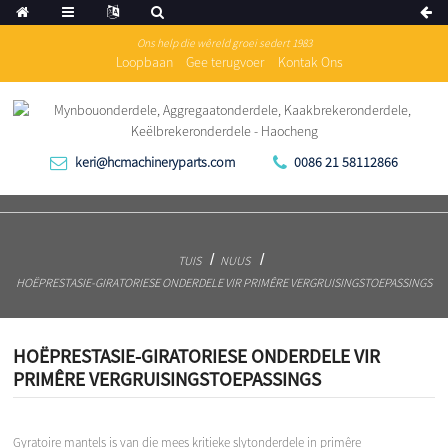
Ons help die wêreld groei sedert 1983
Loopbaan
Gee terugvoer
Kontak Ons
keri@hcmachineryparts.com
0086 21 58112866
TUIS
NUUS
HOËPRESTASIE-GIRATORIESE ONDERDELE VIR PRIMÊRE VERGRUISINGSTOEPASSINGS
HOËPRESTASIE-GIRATORIESE ONDERDELE VIR
PRIMÊRE VERGRUISINGSTOEPASSINGS
Gyratoire mantels is van die mees kritieke slytonderdele in primêre