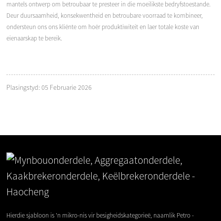
mantels ontwerp om betroubaar te presteer in die moeilikste bedryfstoestande.
Deur duursaamheid, konsekwentheid en betroubare voorraad te kombineer,
ondersteun ons ons kliënte om hoër produktiwiteit en laer totale koste van
eienaarskap te bereik.
Plasingstyd: 05 Februarie 2026
Hierdie sjabloon is 'n mikro-nis vir besigheidskategorieë, naamlik Petro -