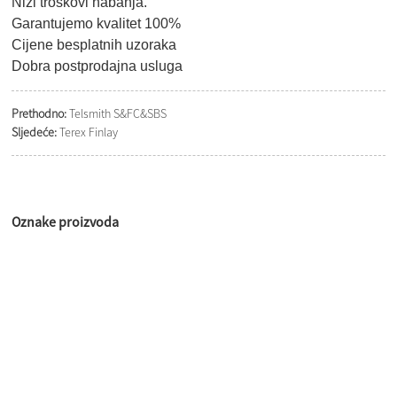
Niži troškovi habanja.
Garantujemo kvalitet 100%
Cijene besplatnih uzoraka
Dobra postprodajna usluga
Prethodno:
Telsmith S&FC&SBS
Sljedeće:
Terex Finlay
Oznake proizvoda