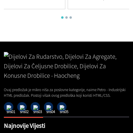
Ovaj predložak je mikro niša za poslovne kategorije, naime Petro - Industrijski
HTML predložak. Postoji višak ovog predloška koji koristi HTML/CSS.
Najnovije Vijesti