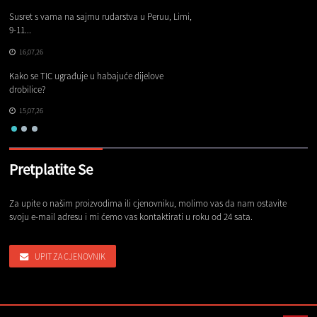
Susret s vama na sajmu rudarstva u Peruu, Limi,
Gl
9-11...
16,07,26
Na
Kako se TIC ugrađuje u habajuće dijelove
pr
drobilice?
15,07,26
Pretplatite Se
Za upite o našim proizvodima ili cjenovniku, molimo vas da nam ostavite
svoju e-mail adresu i mi ćemo vas kontaktirati u roku od 24 sata.
UPIT ZA CJENOVNIK