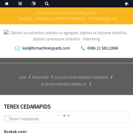
Pomažemo svijetu da raste od 1983. godine
Karijera
Pošaljite povratne informacije
Kontaktirajte nas
keri@hcmachineryparts.com
0086 21 58112866
DOM
PROIZVODI
DIJELOVI ZA RUDARSTVO I AGREGATE
DIJELOVI KONUSNE DROBILICE
TEREX CEDARAPIDS
Kratak opis: