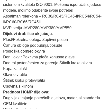
sistemom kvaliteta ISO 9001. Možemo isporučiti sljedeće
modele, molimo odaberite svoje potrebe!
Asortiman rolerkona – RC36/RC45/RC45-II/RC54/RC54-
II/RC60/RC66/RC45III
MVP serija -MVP280/MVP380/MVP550
Dijelovi drobilice uključuju:
Plašt/Pokretna obloga Zaptivni prsten
Čahura obloge podbubnja/posude
Podloška gornjeg okvira
Donji okvir Pokrivna ploča konusne glave
Dodirni prsten/prsten za gorenje Štitnik kraka okvira
Kapa za plašt
Glavno vratilo
Štitnik kraka protivvratila
Osovina s klinom
Prednost HCMP dijelova:
Dug vijek trajanja potrošnih dijelova, materijal standarda
OEM kvalitete.