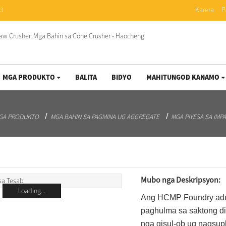
83
Karera
P
MGA PRODUKTO
BALITA
BIDYO
MAHITUNGOD KANAMO
GA PRODUKTO
MGA BAHIN SA PAGMINA UG AGGREGATE
MGA PIYESA SA IMP
Mubo nga Deskripsyon:
Loading...
Ang HCMP Foundry adu
paghulma sa saktong d
nga gisul-ob ug nagsup