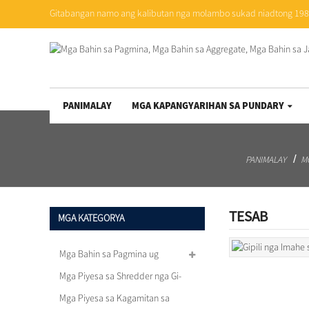
Gitabangan namo ang kalibutan nga molambo sukad niadtong 19
PANIMALAY
MGA KAPANGYARIHAN SA PUNDARY
PANIMALAY
M
TESAB
MGA KATEGORYA
Mga Bahin sa Pagmina ug
Aggregate
Mga Piyesa sa Shredder nga Gi-
recycle
Mga Piyesa sa Kagamitan sa