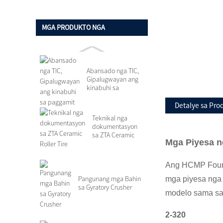
Konstruksyon
MGA PRODUKTO NGA
GIPASIUGDAHAN
Abansado nga TIC,
Gipalugwayan ang
kinabuhi sa
paggamit
Detalye sa Pro
Teknikal nga
dokumentasyon
sa ZTA Ceramic
Mga Piyesa n
Roller Tire
Ang HCMP Found
Pangunang mga Bahin
mga piyesa nga 
sa Gyratory Crusher
modelo sama sa
2-320