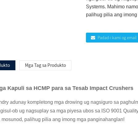
Systems. Mahimo namo
palihug pilia ang imon
Padad-i kami og email
dukto
Mga Tag sa Produkto
ga Kapuli sa HCMP para sa Tesab Impact Crushers
ry adunay kompletong mga drowing ug nagsiguro sa paghulma
gisul-ob ug nagsuplay sa mga piyesa ubos sa ISO 9001 Quali
 mosunod, palihug pilia ang imong mga panginahanglan!