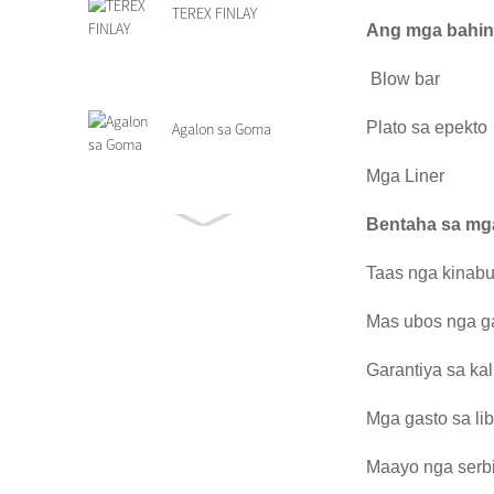
TEREX FINLAY
Ang mga bahin 
Blow bar
Plato sa epekto
Agalon sa Goma
Mga Liner
Bentaha sa mg
Mga Piyesa sa Grizzly
Feeder
Taas nga kinabu
Mas ubos nga ga
Terex Finlay
Garantiya sa ka
Mga gasto sa l
Maayo nga serb