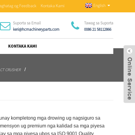
English
aghatag og Feedback
Kontaka Kami
Suporta sa Email
Tawag sa Suporta
keri@hcmachineryparts.com
0086 21 58112866
KONTAKA KAMI
ACT CRUSHER
nay kompletong mga drowing ug nagsiguro sa
imensyon ug premium nga kalidad sa mga piyesa
lay sa mga piyesa ubos sa ISO 9001 Quality