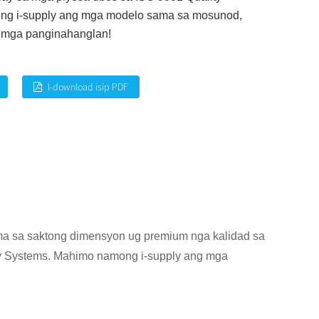
ng i-supply ang mga modelo sama sa mosunod,
g mga panginahanglan!
I-download isip PDF
 sa saktong dimensyon ug premium nga kalidad sa
ty Systems. Mahimo namong i-supply ang mga