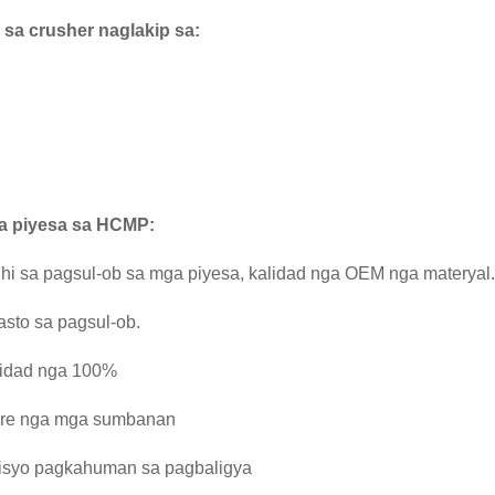
sa crusher naglakip sa:
a piyesa sa HCMP:
hi sa pagsul-ob sa mga piyesa, kalidad nga OEM nga materyal
sto sa pagsul-ob.
lidad nga 100%
ibre nga mga sumbanan
isyo pagkahuman sa pagbaligya