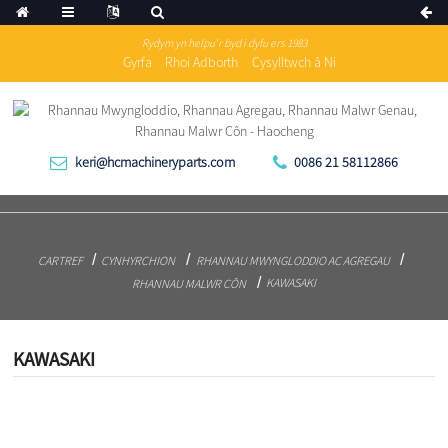
Rydym yn helpu'r byd i dyfu ers 1983
Gyrfa
Rhoi Adborth
Cysylltwch â Ni
keri@hcmachineryparts.com
0086 21 58112866
CARTREF
CYNHYRCHION
RHANNAU MWYNGLODDIO AC AGREGAU
KAWASAKI
RHANNAU MALWR CÔN
KAWASAKI