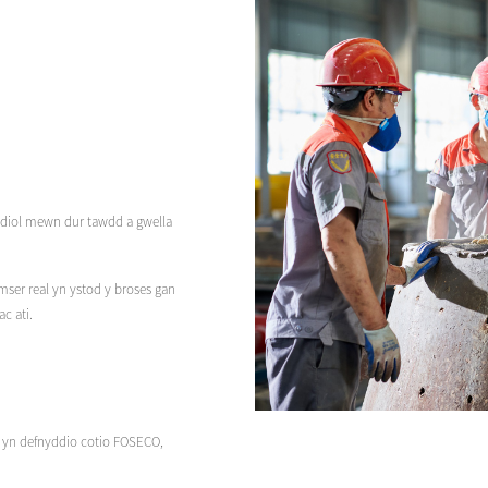
eidiol mewn dur tawdd a gwella
mser real yn ystod y broses gan
c ati.
m yn defnyddio cotio FOSECO,