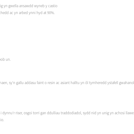
nig yn gwella ansawdd wyneb y castio
lchedd ac yn arbed ynni hyd at 90%.
pob un.
, sy'n gallu addasu faint o resin ac asiant halltu yn ôl tymheredd ystafell gwahano
dynnu'r riser, osgoi torri gan ddulliau traddodiadol, sydd nid yn unig yn achosi llaw
io.