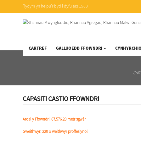
Rydym yn helpu'r byd i dyfu ers 1983
CARTREF
GALLUOEDD FFOWNDRI
CYNHYRCHI
CAR
CAPASITI CASTIO FFOWNDRI
Ardal y Ffowndri: 67,576.20 metr sgwâr
Gweithwyr: 220 o weithwyr proffesiynol