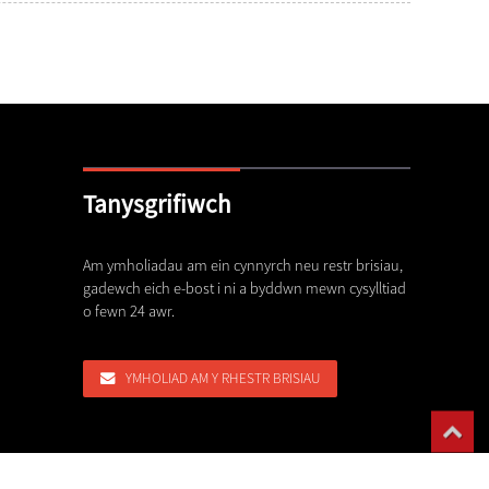
Tanysgrifiwch
dweddion Dur Aloi
Am ymholiadau am ein cynnyrch neu restr brisiau,
Gwisgoedd Peiriant ...
gadewch eich e-bost i ni a byddwn mewn cysylltiad
,26
17,06,26
o fewn 24 awr.
u Gwisgo Malwr Uwch yn Ail-lunio
g...
YMHOLIAD AM Y RHESTR BRISIAU
,26