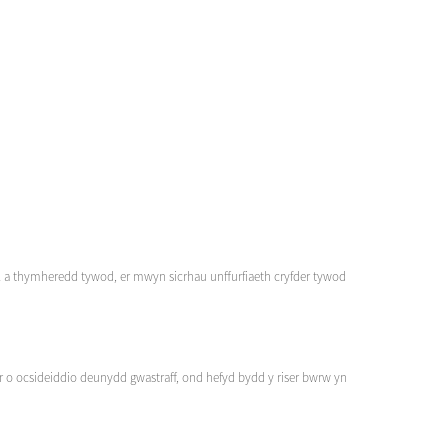
l a thymheredd tywod, er mwyn sicrhau unffurfiaeth cryfder tywod
er o ocsideiddio deunydd gwastraff, ond hefyd bydd y riser bwrw yn