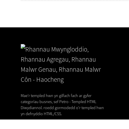
Gwisgoedd Peiriant ...
17,06,26
Mae'r templed hwn yn gilfach fach ar gyfer
categorïau busnes, sef Petro - Templed HTML
Diwydiannol. roedd gormodedd o'r templed hwn
yn defnyddio HTML/CSS.