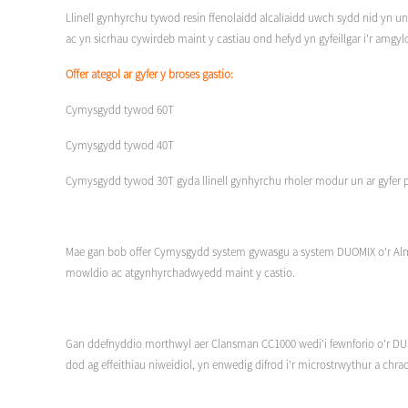
Llinell gynhyrchu tywod resin ffenolaidd alcalïaidd uwch sydd nid yn u
ac yn sicrhau cywirdeb maint y castiau ond hefyd yn gyfeillgar i'r amgy
Offer ategol ar gyfer y broses gastio:
Cymysgydd tywod 60T
Cymysgydd tywod 40T
Cymysgydd tywod 30T gyda llinell gynhyrchu rholer modur un ar gyfer 
Mae gan bob offer Cymysgydd system gywasgu a system DUOMIX o'r Almaen
mowldio ac atgynhyrchadwyedd maint y castio.
Gan ddefnyddio morthwyl aer Clansman CC1000 wedi'i fewnforio o'r DU i 
dod ag effeithiau niweidiol, yn enwedig difrod i'r microstrwythur a chrac