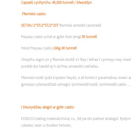
Capasiti cynhyrchu: 45,000 tunnell / blwyddyn
Ffwrneisi castio:
SETIAU 2*3T/2*5T/2*10T
ffwrneisi amledd canolradd
Pwysau castio uchaf ar gyfer rhan sengl:
30 tunnell
Ystod Pwysau Castio:
10kg-30 tunnell
Chwythu argon yn y ffwrnais doddi a'r llwy i leihau'r cynnwys nwy niw
purdeb dur tawdd sy'n sicrhau ansawdd castiadau.
Ffwrneisi toddi sydd â system fwydo, a all fonitro'r paramedrau mewn a
gynnwys cyfansoddiad cemegol, tymheredd toddi, tymheredd castio ... a
l Deunyddiau ategol ar gyfer castio:
FOSECO Casting material(china) co., ltd yw ein partner strategol. Rydy
caledwr, resin a chodiwr Fenotec.