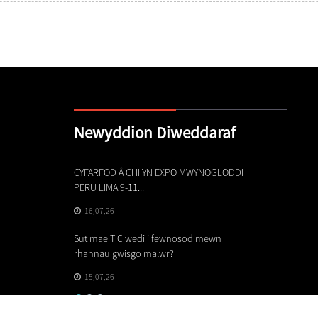
Newyddion Diweddaraf
CYFARFOD Â CHI YN EXPO MWYNOGLODDI
Prif No
PERU LIMA 9-11...
01,07
16,07,26
Rhanna
Sut mae TIC wedi'i fewnosod mewn
Byd-ean
rhannau gwisgo malwr?
29,06
15,07,26