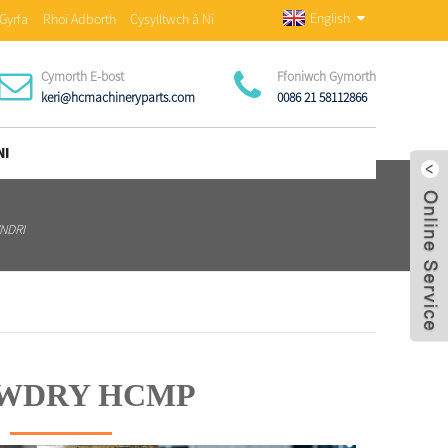
English
Gyrfa
Rhoi Adborth
Cysylltwch â Ni
Cymorth E-bost
Ffoniwch Gymorth
keri@hcmachineryparts.com
0086 21 58112866
NI
NDRI
WDRY HCMP