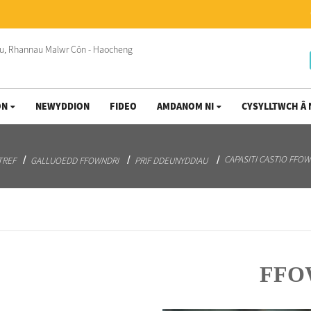
ON
NEWYDDION
FIDEO
AMDANOM NI
CYSYLLTWCH Â 
CAPASITI CASTIO FFOW
TREF
GALLUOEDD FFOWNDRI
PRIF DDEUNYDDIAU
FFO