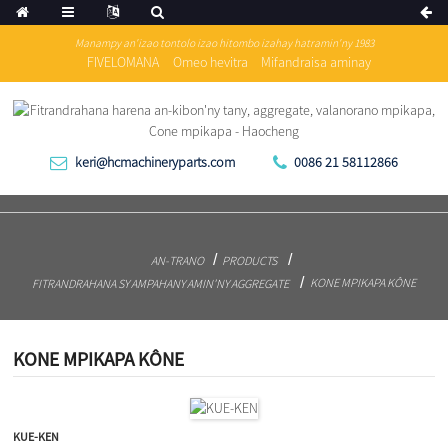
Manampy an'izao tontolo izao hitombo izahay hatramin'ny 1983
FIVELOMANA
Omeo hevitra
Mifandraisa aminay
keri@hcmachineryparts.com
0086 21 58112866
AN-TRANO
PRODUCTS
KONE MPIKAPA KÔNE
FITRANDRAHANA SY AMPAHANY AMIN'NY AGGREGATE
KONE MPIKAPA KÔNE
KUE-KEN