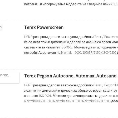
потреби! Ги испорачуваме моделите на следниов начин: KK30*18 |
KK75S | KK80 | KK95 | KK101 | KK106 | KK108 | KK114 | KK120 | KK1
Terex Powerscreen
HCMP резервни делови за конусни дробилки Terex / Powerscr
ќе се леат точни димензии и делови за абење со врвен ква
системите за квалитет ISO 9001. Можеме да ги испорачаме
потреби! Асортиман на Maxtrak – 1000/1000SR/1150 /1300/15
Заптивен прстен Конкавна/садна обвивка Втулка Горна рамк
Terex Pegson Autocone, Automax, Autosand
HCMP резервни делови за конусни дробилки Terex / Pegson H
леат точни димензии и делови за абење со врвен квалитет
квалитет ISO 9001. Можеме да ги испорачаме моделите на 
Maxtrak1000/TC1000 Maxtrak1300/TC1300 Maxtrak1500/TC1500 
Заптивен прстен Конкавна/садна обвивка Втулка Горна рамк