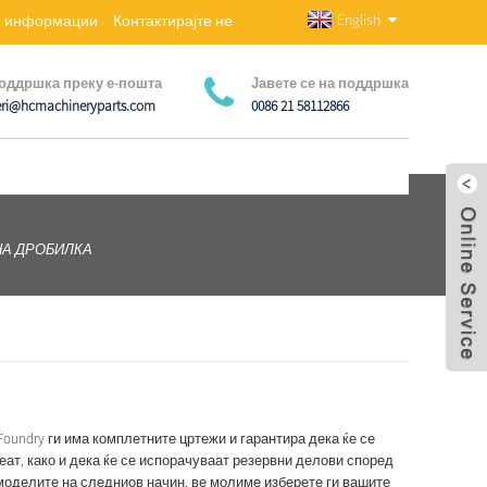
English
ни информации
Контактирајте не
оддршка преку е-пошта
Јавете се на поддршка
eri@hcmachineryparts.com
0086 21 58112866
НА ДРОБИЛКА
oundry ги има комплетните цртежи и гарантира дека ќе се
еат, како и дека ќе се испорачуваат резервни делови според
 моделите на следниов начин, ве молиме изберете ги вашите