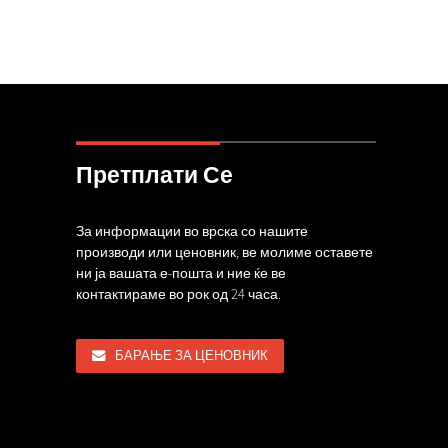
Претплати Се
те карактеристики на
За информации во врска со нашите
Напредна забна плоча и кон
ниот челик
производи или ценовник, ве молиме оставете
дробилка...
ни ја вашата е-пошта и ние ќе ве
,26
17,06,26
контактираме во рок од 24 часа.
ни делови за абење на
ката преобликуваат глобално...
БАРАЊЕ ЗА ЦЕНОВНИК
,26