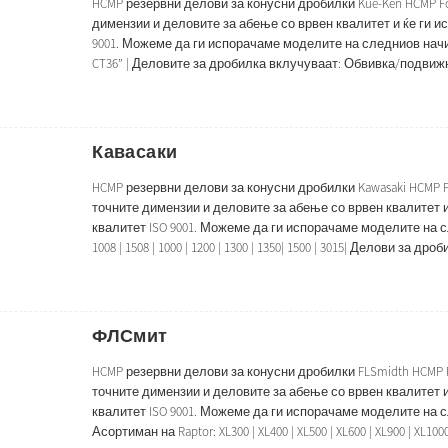
HCMP резервни делови за конусни дробилки Kue-Ken HCMP Fo
димензии и деловите за абење со врвен квалитет и ќе ги и
9001. Можеме да ги испорачаме моделите на следниов начин,
CT36” | Деловите за дробилка вклучуваат: Обвивка/подви
Горна рамка Подлошка Долна...
Кавасаки
HCMP резервни делови за конусни дробилки Kawasaki HCMP F
точните димензии и деловите за абење со врвен квалитет 
квалитет ISO 9001. Можеме да ги испорачаме моделите на с
1008 | 1508 | 1000 | 1200 | 1300 | 1350| 1500 | 3015| Делови 
Конкавна/Чинија обвивка Горна рамка ...
ФЛСмит
HCMP резервни делови за конусни дробилки FLSmidth HCMP F
точните димензии и деловите за абење со врвен квалитет 
квалитет ISO 9001. Можеме да ги испорачаме моделите на 
Асортиман на Raptor: XL300 | XL400 | XL500 | XL600 | XL900 | XL1