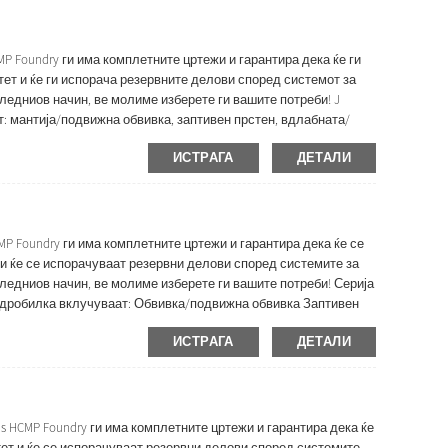
P Foundry ги има комплетните цртежи и гарантира дека ќе ги
тет и ќе ги испорача резервните делови според системот за
ледниов начин, ве молиме изберете ги вашите потреби! J
ат: мантија/подвижна обвивка, заптивен прстен, вдлабната/
ИСТРАГА
ДЕТАЛИ
CMP Foundry ги има комплетните цртежи и гарантира дека ќе се
 и ќе се испорачуваат резервни делови според системите за
ледниов начин, ве молиме изберете ги вашите потреби! Серија
а дробилка вклучуваат: Обвивка/подвижна обвивка Заптивен
ИСТРАГА
ДЕТАЛИ
ds HCMP Foundry ги има комплетните цртежи и гарантира дека ќе
тет и ќе се испорачуваат резервни делови според системите