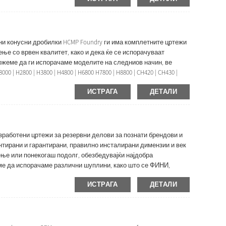
ни конусни дробилки HCMP Foundry ги има комплетните цртежи
ење со врвен квалитет, како и дека ќе се испорачуваат
Можеме да ги испорачаме моделите на следниов начин, ве
 | H2800 | H3800 | H4800 | H6800 H7800 | H8800 | CH420 | CH430 |
 S6000 | S8000 | S...
ИСТРАГА
ДЕТАЛИ
зработени цртежи за резервни делови за познати брендови и
нтирани и гарантирани, правилно инсталирани димензии и век
ење или понекогаш подолг, обезбедувајќи најдобра
еме да испорачаме различни шуплини, како што се ФИНИ,
n13Cr2, Mn18Cr2, Mn22Cr2, нашите специјални...
ИСТРАГА
ДЕТАЛИ