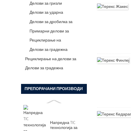
мелница
Делови за гризли
хранилка
Делови за ударна
дробилка
Делови за дробилка за
вилица
Примарни делови за
спирална дробилка
Рециклирање на
делови за уништување
Делови за градежна
опрема
Рециклирање на делови за
уништување
Делови за градежна
опрема
ПРЕПОРАЧАНИ ПРОИЗВОДИ
Напредна TIC
технологија за