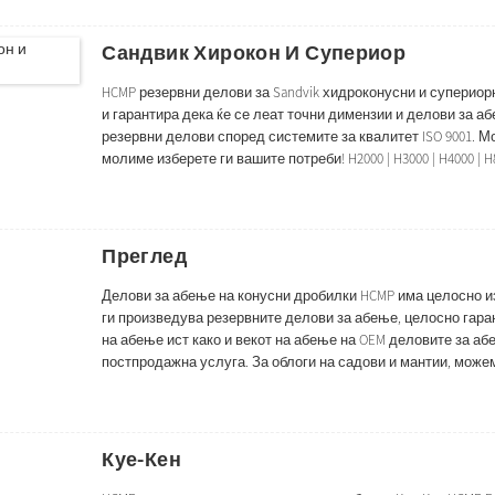
Сандвик Хирокон И Супериор
HCMP резервни делови за Sandvik хидроконусни и супериор
и гарантира дека ќе се леат точни димензии и делови за аб
резервни делови според системите за квалитет ISO 9001. 
молиме изберете ги вашите потреби! H2000 | H3000 | H4000 | H8000
CH440 | CH880 | CH870 | CH880 CH890 | CH 895 S2000 | S3000 | S4000 |
Преглед
Делови за абење на конусни дробилки HCMP има целосно и
ги произведува резервните делови за абење, целосно гара
на абење ист како и векот на абење на OEM деловите за аб
постпродажна услуга. За облоги на садови и мантии, мож
СРЕДНИ, ГРУБИ, ЕКСТРА ГРУБИ, ... итн. Главен материјал: M
Куе-Кен