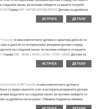
а следниов начин, ве молиме изберете ги вашите потреби!
6/RC45III Серија MVP -MVP280/MVP380/MVP550 Делови за дробилка
нкавна/обвивка на сад ...
ИСТРАГА
ДЕТАЛИ
 Foundry ги има комплетните цртежи и гарантира дека ќе се
 како и дека ќе се испорачуваат резервни делови според
моделите на следниов начин, ве молиме изберете ги вашите
FC Серија SBS - 38SBS | 44SBS | 52SBS | 57SBS | 68SBS Делови за
н прстен Конкавен/...
ИСТРАГА
ДЕТАЛИ
ers/Svedala HCMP Foundry ги има комплетните цртежи и
абење со врвен квалитет и ќе ги испорача резервните делови
орачаме моделите на следниов начин, ве молиме изберете ги
84” Делови за дробилка вклучуваат: Обвивка/подвижна обвивка
ИСТРАГА
ДЕТАЛИ