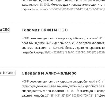
за квалитет ISO 9001. Можеме да ги испорачаме моделите н
Серија Rollercones – RC36/RC45/RC45-II/RC54/RC54-II/RC60/RC6
вклучуваат: Обвивка/подвижна обвивка Заптивен прстен Ко
Телсмит С&ФЦ И СБС
HCMP резервни делови за конусни дробилки „Телсмит“ HCMP
леат точни димензии и делови за абење со врвен квалитет,
системот за квалитет ISO 9001. Можеме да ги испорачаме 
потреби! Серија S&FC – 36S&FC | 48S&FC | 52S&FC | 57S&FC | 66S&
дробилка вклучуваат: Обвивка / Подвижна обвивка Заптиве
Сведала И Алис-Чалмерс
HCMP резервни делови за хидроконусни дробилки Allis-Chalm
гарантира дека ќе ги лее точните димензии и деловите за 
според системите за квалитет ISO 9001. Можеме да ги исп
вашите потреби! 22” |36” |45” |51” |60” |500 |600 |700 |72” |
Заптивен прстен Конкавна/Чаја обвивка Горна рамка ...