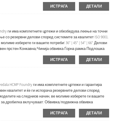
дова обвивка, вдлабнатина...
ИСТРАГА
ДЕТАЛИ
undry ги има комплетните цртежи и обезбедува леење на точни
е со резервни делови според системите за квалитет ISO 9001.
лиме изберете ги вашите потреби! 36” | 45” | 54” | 66” Делови
вен прстен Конкавна/Чинија обвивка Горна рамка Подлошка
ИСТРАГА
ДЕТАЛИ
vedala HCMP Foundry ги има комплетните цртежи и гарантира
рвен квалитет и ќе ги испорача резервните делови според
 моделите на следниов начин, ве молиме изберете ги вашите
4” Делови за дробилка вклучуваат: Обвивка/подвижна обвивка
ИСТРАГА
ДЕТАЛИ