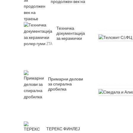
продолжен век на
траење
Техничка
документација
за керамички
ролер гуми ZTA
Примарни делови
за спирална
дробилка
ТЕРЕКС ФИНЛЕЈ