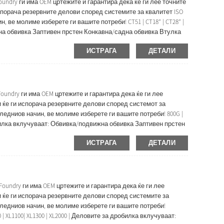
undry ги има OEM цртежите и гарантира дека ќе ги лее точните
спорача резервните делови според системите за квалитет ISO
 ве молиме изберете ги вашите потреби! CT51 | CT18” | CT28” |
жна обвивка Заптивен прстен Конкавна/садна обвивка Втулка
ИСТРАГА
ДЕТАЛИ
oundry ги има OEM цртежите и гарантира дека ќе ги лее
и ќе ги испорача резервните делови според системот за
ледниов начин, ве молиме изберете ги вашите потреби! 800G |
за дробилка вклучуваат: Обвивка/подвижна обвивка Заптивен прстен
ИСТРАГА
ДЕТАЛИ
oundry ги има OEM цртежите и гарантира дека ќе ги лее
и ќе ги испорача резервните делови според системите за
следниов начин, ве молиме изберете ги вашите потреби!
000 | XL1100| XL1300 | XL2000 | Деловите за дробилка вклучуваат: