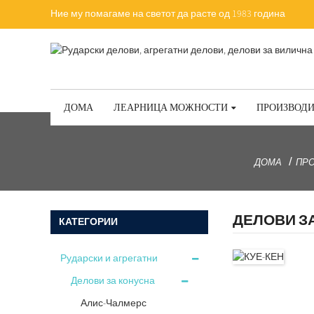
Ние му помагаме на светот да расте од 1983 година
ДОМА
ЛЕАРНИЦА МОЖНОСТИ
ПРОИЗВОД
ДОМА
ПР
ДЕЛОВИ З
КАТЕГОРИИ
Рударски и агрегатни
делови
Делови за конусна
дробилка
Алис-Чалмерс