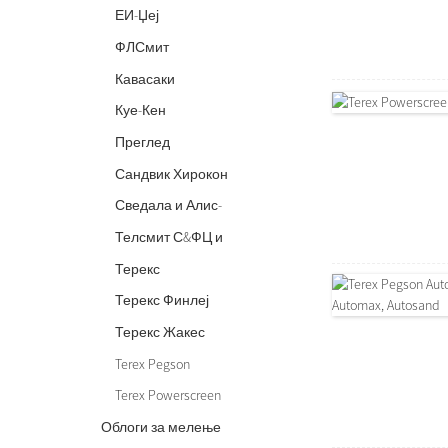
ЕИ-Џеј
ФЛСмит
Кавасаки
Куе-Кен
Преглед
Сандвик Хирокон
и Супериор
Сведала и Алис-
Чалмерс
Телсмит С&ФЦ и
СБС
Терекс
Кедарапиди
Терекс Финлеј
Терекс Жакес
Terex Pegson
Autocone, Automax,
Terex Powerscreen
Autosand
Облоги за мелење