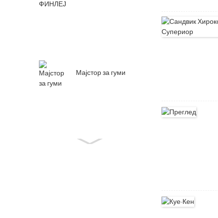
Мајстор за гуми
Делови за гризли
хранилка