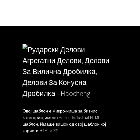
Напредна забна плоча и кону
дробилка...
17,06,26
Овој шаблон е микро-ниша за бизнис
категории, имено Petro - Industrial HTML
шаблон. Имаше вишок од овој шаблон кој
користи HTML/CSS.