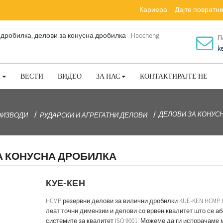
Кариера
Дајте поврат
П
k
И
ВЕСТИ
ВИДЕО
ЗА НАС
КОНТАКТИРАЈТЕ НЕ
ДЕЛОВИ ЗА КОНУС
ОИЗВОДИ
РУДАРСКИ И АГРЕГАТНИ ДЕЛОВИ
А КОНУСНА ДРОБИЛКА
КУЕ-КЕН
HCMP резервни делови за вилични дробилки KUE-KEN HCMP F
леат точни димензии и делови со врвен квалитет што се аб
системите за квалитет ISO 9001. Можеме да ги испорачаме