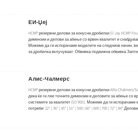
Обвивка/подвижна обвивка, заптивен прстен, вдлабната/са
ЕИ-Џеј
HCMP резервни делови за конусни дробилки El-Jay HCMP Fo
димензии и делови за абење со врвен квалитет и снабдувањ
Можеме да ги испорачаме моделите на следниов начин, ве мо
за дробилка вклучуваат: Обвивка/подвижна обвивка Запти
Долна ...
Алис-Чалмерс
HCMP резервни делови за конусни дробилки Allis-Chalmers/S
дека ќе ги лее точните димензии и деловите за абење со в
системите за квалитет ISO 9001. Можеме да ги испорачаме
потреби! 22” | 36” | 45” | 51” | 500 | 60” | 600 | 700 | 72” | 8
Заптивен прстен Конкавна/Чаја обвивка Горна рамка ...