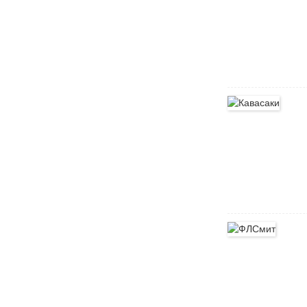
Терекс Финлеј