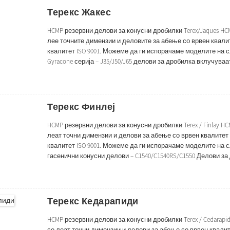
Терекс Жакес
HCMP резервни делови за конусни дробилки Terex/Jaques HCM
лее точните димензии и деловите за абење со врвен квали
квалитет ISO 9001. Можеме да ги испорачаме моделите на с
Gyracone серија – J35/J50/J65 делови за дробилка вклучува
садова обвивка, чашка, горна рамка...
Терекс Финлеј
HCMP резервни делови за конусни дробилки Terex / Finlay H
леат точни димензии и делови за абење со врвен квалитет
квалитет ISO 9001. Можеме да ги испорачаме моделите на с
гасенични конусни делови – C1540/C1540RS/C1550 Делови з
прстен Конкавна/садна обвивка Втулка Горна рамка ...
Терекс Кедарапиди
HCMP резервни делови за конусни дробилки Terex / Cedarapi
се леат точни димензии и делови за абење со врвен квали