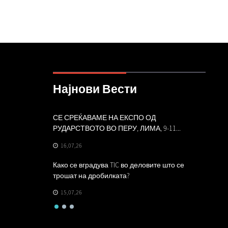
Најнови Вести
сна
СЕ СРЕЌАВАМЕ НА ЕКСПО ОД
Главни
РУДАРСТВОТО ВО ПЕРУ, ЛИМА, 9-11...
легира
16,07,26
01,07
Како се вградува TIC во деловите што се
Напред
трошат на дробилката?
дробил
15,07,26
29,06