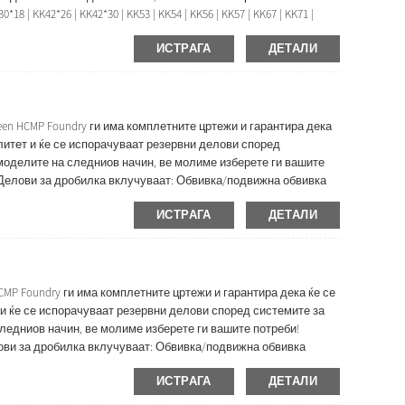
 KK42*26 | KK42*30 | KK53 | KK54 | KK56 | KK57 | KK67 | KK71 |
50 | KK160 | KK200 Делови за дробилка вклучуваат:...
ИСТРАГА
ДЕТАЛИ
een HCMP Foundry ги има комплетните цртежи и гарантира дека
литет и ќе се испорачуваат резервни делови според
 моделите на следниов начин, ве молиме изберете ги вашите
00 Делови за дробилка вклучуваат: Обвивка/подвижна обвивка
а ...
ИСТРАГА
ДЕТАЛИ
CMP Foundry ги има комплетните цртежи и гарантира дека ќе се
 и ќе се испорачуваат резервни делови според системите за
следниов начин, ве молиме изберете ги вашите потреби!
делови за дробилка вклучуваат: Обвивка/подвижна обвивка
а ...
ИСТРАГА
ДЕТАЛИ