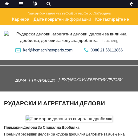
Ние му помагаме на светот да расте од 1983 година
Кариера
Дајте повратни информации
Контактирајте не
keri@hcmachineryparts.com
0086 21 58112866
РУДАРСКИ И АГРЕГАТНИ ДЕЛОВИ
ДОМА
ПРОИЗВОДИ
РУДАРСКИ И АГРЕГАТНИ ДЕЛОВИ
Примарни Делови За Спирална Дробилка
Премиум резервни делови за кружна дробилка Деловите за абење на