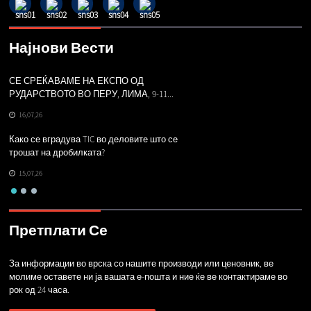
Најнови Вести
СЕ СРЕЌАВАМЕ НА ЕКСПО ОД
Г
РУДАРСТВОТО ВО ПЕРУ, ЛИМА, 9-11...
ч
16,07,26
Како се вградува TIC во деловите што се
Н
трошат на дробилката?
пр
15,07,26
Претплати Се
За информации во врска со нашите производи или ценовник, ве
молиме оставете ни ја вашата е-пошта и ние ќе ве контактираме во
рок од 24 часа.