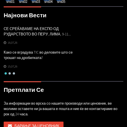
Најнови Вести
СЕ СРЕЌАВАМЕ НА ЕКСПО ОД
Г
РУДАРСТВОТО ВО ПЕРУ, ЛИМА, 9-11...
ч
16,07,26
Како се вградува TIC во деловите што се
Н
трошат на дробилката?
пр
15,07,26
Претплати Се
За информации во врска со нашите производи или ценовник, ве
молиме оставете ни ја вашата е-пошта и ние ќе ве контактираме во
рок од 24 часа.
БАРАЊЕ ЗА ЦЕНОВНИК