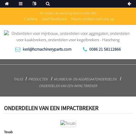
Wij helpen de wereld groeien sinds 1983.
Carrière
Geef feedback
Neem contact met ons op
keri@hcmachineryparts.com
0086 21 58112866
THUIS
PRODUCTEN
MIJNBOUW- EN AGGREGAATONDERDELEN
ONDERDELEN VAN EEN IMPACTBREKER
ONDERDELEN VAN EEN IMPACTBREKER
Tesab