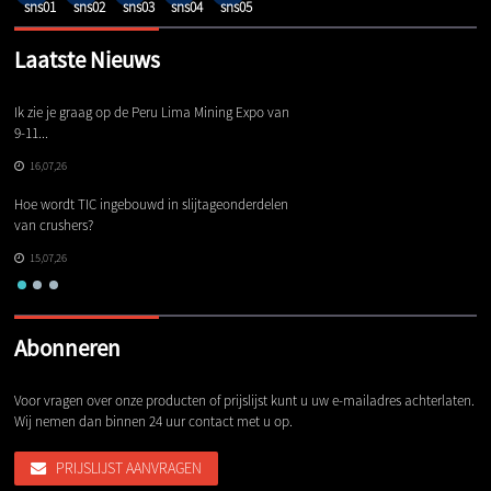
Laatste Nieuws
Ik zie je graag op de Peru Lima Mining Expo van
De
9-11...
16,07,26
Ge
Hoe wordt TIC ingebouwd in slijtageonderdelen
he
van crushers?
15,07,26
Abonneren
Voor vragen over onze producten of prijslijst kunt u uw e-mailadres achterlaten.
Wij nemen dan binnen 24 uur contact met u op.
PRIJSLIJST AANVRAGEN