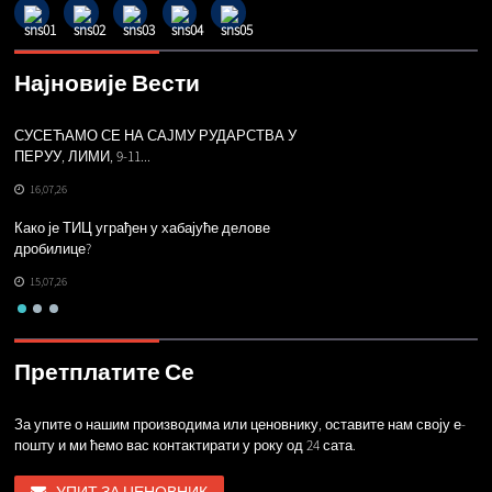
Најновије Вести
СУСЕЋАМО СЕ НА САЈМУ РУДАРСТВА У
Г
ПЕРУУ, ЛИМИ, 9-11...
16,07,26
Н
Како је ТИЦ уграђен у хабајуће делове
пр
дробилице?
15,07,26
Претплатите Се
За упите о нашим производима или ценовнику, оставите нам своју е-
пошту и ми ћемо вас контактирати у року од 24 сата.
УПИТ ЗА ЦЕНОВНИК