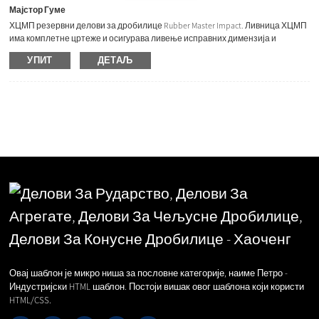
Мајстор Гуме
ХЦМП резервни делови за дробилице Rubber Master Impact. Ливница ХЦМП
има комплетне цртеже и осигурава ливење исправних димензија и
врхунских хабајућих делова и испоручује резервне делове у складу са
УПИТ
ДЕТАЉ
системима квалитета ИСО 9001. Можемо да испоручимо следеће моделе,
молимо вас да изаберете своје потребе! RM60 | RM70 | RM80 | RM100 Делови
дробилице укључују: Дуваљку, Ударну плочу, Облоге. ХЦМП делови.
Предност: Дуг век хабања хабајућих делова,...
Овај шаблон је микро ниша за пословне категорије, наиме Петро -
Индустријски HTML шаблон. Постоји вишак овог шаблона који користи
HTML/CSS.