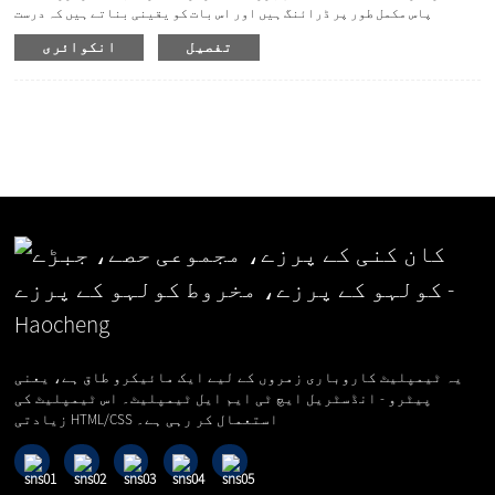
پاس مکمل طور پر ڈرائنگ ہیں اور اس بات کو یقینی بناتے ہیں کہ درست
ڈائمینشن اور پریمیم کوالٹی کے پہننے والے پرزوں کو کاسٹ کیا جائے اور
تفصیل
انکوائری
ISO 9001 کوالٹی سسٹم کے تحت اسپیئر پارٹس کی فراہمی کو یقینی بنایا
جائے۔ ہم مندرجہ ذیل ماڈل فراہم کر سکتے ہیں، pls آپ کی ضروریات کا انتخاب
کریں! RM60 | RM70 | RM80 | RM100 کولہو کے پرزے شامل ہیں: بلو بار امپیکٹ
پلیٹ لائنرز ایچ سی ایم پی پارٹس فائدہ: پہننے کے پرزوں کے لیے طویل لباس
زندگی،...
یہ ٹیمپلیٹ کاروباری زمروں کے لیے ایک مائیکرو طاق ہے، یعنی
پیٹرو - انڈسٹریل ایچ ٹی ایم ایل ٹیمپلیٹ۔ اس ٹیمپلیٹ کی
زیادتی HTML/CSS استعمال کر رہی ہے۔