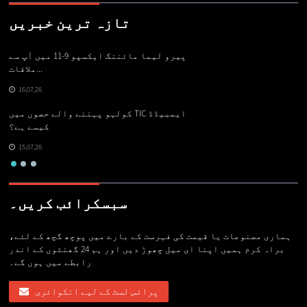
تازہ ترین خبریں
ت
پیرو لیما مائننگ ایکسپو 9-11 میں آپ سے
ملاقات...
16,07,26
ے
کولہو پہننے والے حصوں میں TIC ایمبیڈڈ
کیسے ہے؟
15,07,26
سبسکرائب کریں۔
ہماری مصنوعات یا قیمت کی فہرست کے بارے میں پوچھ گچھ کے لئے،
براہ کرم ہمیں اپنا ای میل چھوڑ دیں اور ہم 24 گھنٹوں کے اندر
رابطے میں ہوں گے۔
پرائس لسٹ کے لیے انکوائری