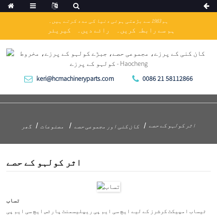
ہم 1983 سے بڑھتی ہوئی دنیا کی مدد کرتے ہیں۔
ہم سے رابطہ کریں۔
رائے دیں۔
کیریئر
keri@hcmachineryparts.com
0086 21 58112866
اثر کولہو کے حصے
کان کنی اور مجموعی حصے
مصنوعات
گھر
اثر کولہو کے حصے
تساب
ٹیساب امپیکٹ کرشرز کے لیے ایچ سی ایم پی ریپلیسمنٹ پارٹس ایچ سی ایم پی