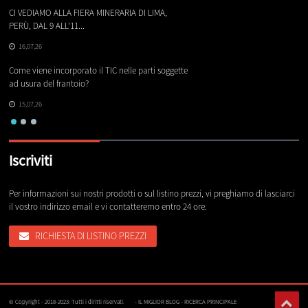
CI VEDIAMO ALLA FIERA MINERARIA DI LIMA,
Le
PERÙ, DAL 9 ALL'11...
16,07,26
Co
Come viene incorporato il TIC nelle parti soggette
ch
ad usura del frantoio?
15,07,26
Iscriviti
Per informazioni sui nostri prodotti o sul listino prezzi, vi preghiamo di lasciarci
il vostro indirizzo email e vi contatteremo entro 24 ore.
RICHIESTA DI LISTINO PREZZI
© Copyright - 2018-2023: Tutti i diritti riservati.
-
IL MIGLIOR BLOG
-
RICERCA PRINCIPALE