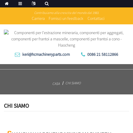
Contribuiamo alla crescita del mondo dal 1983.
Carriera
Fornisci un feedback
Contattaci
keri@hcmachineryparts.com
0086 21 58112866
CHI SIAMO
CASA
CHI SIAMO