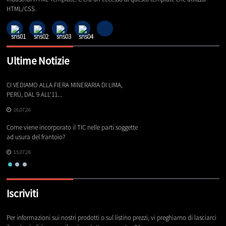
HTML/CSS.
Ultime Notizie
CI VEDIAMO ALLA FIERA MINERARIA DI LIMA,
Le
PERÙ, DAL 9 ALL'11...
16,07,26
Co
Come viene incorporato il TIC nelle parti soggette
ch
ad usura del frantoio?
15,07,26
Iscriviti
Per informazioni sui nostri prodotti o sul listino prezzi, vi preghiamo di lasciarci