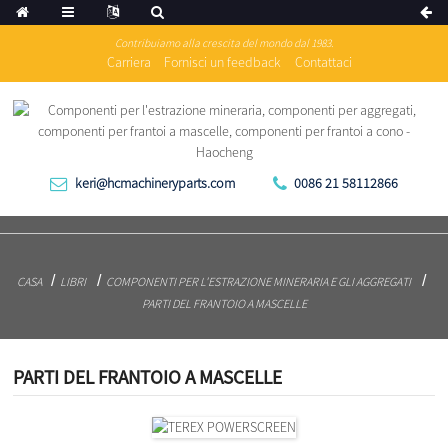
Contribuiamo alla crescita del mondo dal 1983.
Carriera
Fornisci un feedback
Contattaci
keri@hcmachineryparts.com
0086 21 58112866
CASA
LIBRI
COMPONENTI PER L'ESTRAZIONE MINERARIA E GLI AGGREGATI
PARTI DEL FRANTOIO A MASCELLE
PARTI DEL FRANTOIO A MASCELLE