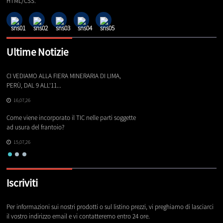
HTML/CSS.
Ultime Notizie
CI VEDIAMO ALLA FIERA MINERARIA DI LIMA,
Le
PERÙ, DAL 9 ALL'11...
16,07,26
Co
Come viene incorporato il TIC nelle parti soggette
ch
ad usura del frantoio?
15,07,26
Iscriviti
Per informazioni sui nostri prodotti o sul listino prezzi, vi preghiamo di lasciarci
il vostro indirizzo email e vi contatteremo entro 24 ore.