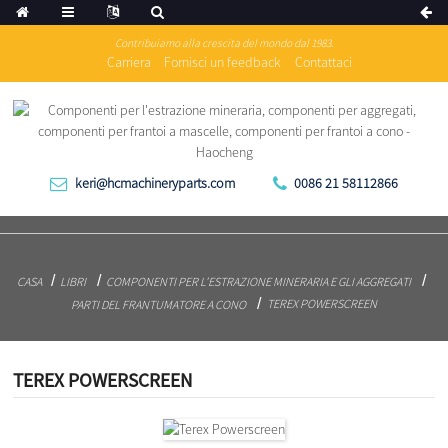
Contribuiamo alla crescita del mondo dal 1983.
Carriera
Fornisci un feedback
Contattaci
keri@hcmachineryparts.com
0086 21 58112866
CASA
LIBRI
COMPONENTI PER L'ESTRAZIONE MINERARIA E GLI AGGREGATI
TEREX POWERSCREEN
PARTI DEL FRANTUMATORE A CONO
TEREX POWERSCREEN