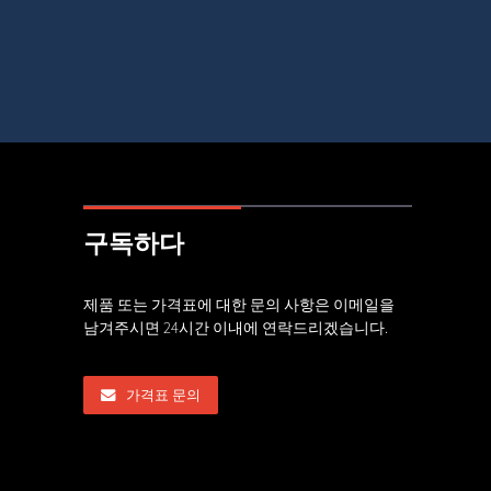
구독하다
의 주요 특징
제품 또는 가격표에 대한 문의 사항은 이메일을
고급형 치판 및 원추형 분쇄기 장비
남겨주시면 24시간 이내에 연락드리겠습니다.
,26
17,06,26
쇄기 마모 부품, 글로벌 형상 재구
가격표 문의
,26