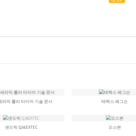
더
 세라믹 롤러 타이어 기술 문서
테렉스 페그슨
샌드빅 QJ&EXTEC
오스본