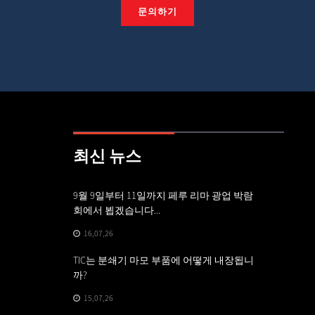
문의하기
최신 뉴스
...
9월 9일부터 11일까지 페루 리마 광업 박람
합금강
회에서 뵙겠습니다...
01,07
16,07,26
고급 분
TIC는 분쇄기 마모 부품에 어떻게 내장됩니
성...
까?
29,06
15,07,26