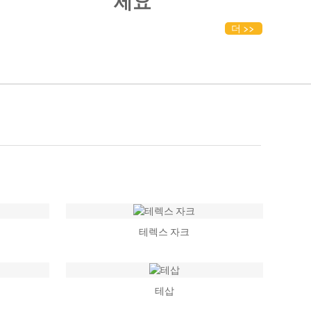
세요
더
테렉스 자크
테삽