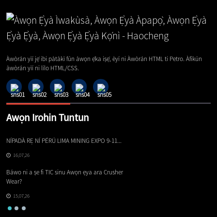
Àwòrán yìí jẹ́ ibi pàtàkì fún àwọn ẹ̀ka iṣẹ́, èyí ni Àwòrán HTML ti Petro. Àfikún
àwòrán yìí ni lílo HTML/CSS.
Awọn Irohin Tuntun
NÍPADÀ RẸ NÍ PÉRÚ LIMA MINING EXPO 9-11...
Aw
16,07,26
Báwo ni a ṣe fi TIC sinu Awọn ẹya ara Crusher
At
Wear?
Gl
15,07,26