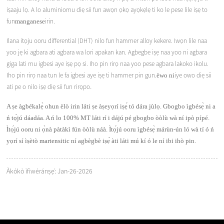
iṣaaju lọ. A lo aluminiomu diẹ sii fun awọn ọkọ ayọkẹlẹ ti ko le pese lile iṣẹ to
fun
irin.
manganese
Ilana itọju ooru differential (DHT) nilo fun hammer alloy kekere. Iwọn lile naa
yoo jẹ ki agbara ati agbara wa lori apakan kan. Agbegbe iṣẹ naa yoo ni agbara
giga lati mu igbesi aye iṣẹ pọ si. Iho pin rirọ naa yoo pese agbara lakoko ikolu.
Iho pin rirọ naa tun le fa igbesi aye iṣẹ ti hammer pin gun.
iye owo diẹ sii
èwo ni
ati pe o nilo iṣẹ diẹ sii fun rirọpo
.
A ṣe àgbékalẹ̀ ohun èlò irin láti ṣe àṣeyọrí iṣẹ́ tó dára jùlọ. Gbogbo ìgbésẹ̀ ni a
ń tọ́jú dáadáa. A ń lo 100% MT láti rí i dájú pé gbogbo òòlù wà ní ipò pípé.
Ìtọ́jú ooru ni ọ̀nà pàtàkì fún òòlù náà. Ìtọ́jú ooru ìgbésẹ̀ márùn-ún ló wà tí ó ń
yọrí sí ìṣètò martensitic ní agbègbè iṣẹ́ àti láti mú kí ó le ní ibi ihò pin.
Àkókò ìfìwéránṣẹ́: Jan-26-2026