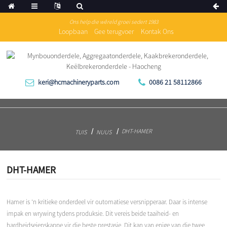
Ons help die wêreld groei sedert 1983
Loopbaan
Gee terugvoer
Kontak Ons
keri@hcmachineryparts.com
0086 21 58112866
DHT-HAMER
TUIS
NUUS
DHT-HAMER
Hamer is 'n kritieke onderdeel vir outomatiese versnipperaar. Daar is intense
impak en wrywing tydens produksie. Dit vereis beide taaiheid- en
hardheidseienskappe vir die beste prestasie. Dit kan van enige van die twee