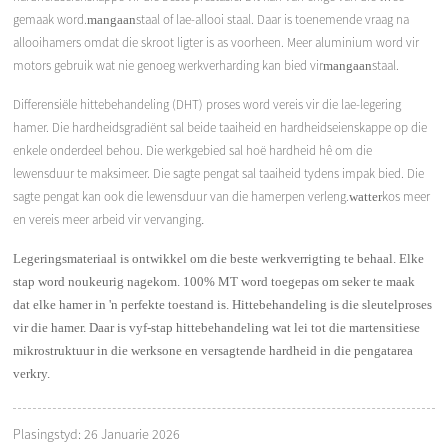
gemaak word.
staal of lae-allooi staal. Daar is toenemende vraag na
mangaan
allooihamers omdat die skroot ligter is as voorheen. Meer aluminium word vir
motors gebruik wat nie genoeg werkverharding kan bied vir
staal.
mangaan
Differensiële hittebehandeling (DHT) proses word vereis vir die lae-legering
hamer. Die hardheidsgradiënt sal beide taaiheid en hardheidseienskappe op die
enkele onderdeel behou. Die werkgebied sal hoë hardheid hê om die
lewensduur te maksimeer. Die sagte pengat sal taaiheid tydens impak bied. Die
sagte pengat kan ook die lewensduur van die hamerpen verleng.
kos meer
watter
en vereis meer arbeid vir vervanging
.
Legeringsmateriaal is ontwikkel om die beste werkverrigting te behaal. Elke
stap word noukeurig nagekom. 100% MT word toegepas om seker te maak
dat elke hamer in 'n perfekte toestand is. Hittebehandeling is die sleutelproses
vir die hamer. Daar is vyf-stap hittebehandeling wat lei tot die martensitiese
mikrostruktuur in die werksone en versagtende hardheid in die pengatarea
verkry.
Plasingstyd: 26 Januarie 2026